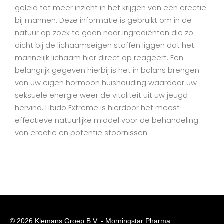
geleid tot meer inzicht in het krijgen van een erectie
bij mannen. Deze informatie is gebruikt om in de
natuur op zoek te gaan naar ingrediënten die zo
dicht bij de lichaamseigen stoffen liggen dat het
mannelijk lichaam hier direct op reageert. Een
belangrijk gegeven hierbij is het in balans brengen
van uw eigen hormoon huishouding waardoor uw
seksuele energie weer de vitaliteit uit uw jeugd
hervind. Libido Extreme is hierdoor het meest
effectieve natuurlijke middel voor de behandeling
van erectie en potentie stoornissen.
© 2026
Klemans Groep B.V.
-
Morningstar Pharma